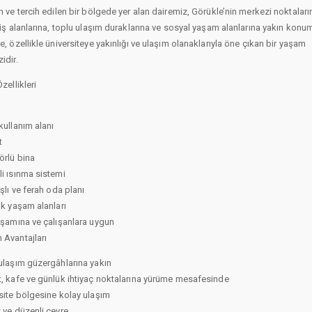
n ve tercih edilen bir bölgede yer alan dairemiz, Görükle’nin merkezi noktaları
riş alanlarına, toplu ulaşım duraklarına ve sosyal yaşam alanlarına yakın konu
e, özellikle üniversiteye yakınlığı ve ulaşım olanaklarıyla öne çıkan bir yaşam
idir.
zellikleri
kullanım alanı
t
rlü bina
i ısınma sistemi
ışlı ve ferah oda planı
ık yaşam alanları
aşamına ve çalışanlara uygun
Avantajları
ulaşım güzergâhlarına yakın
, kafe ve günlük ihtiyaç noktalarına yürüme mesafesinde
site bölgesine kolay ulaşım
 ve düzenli çevre