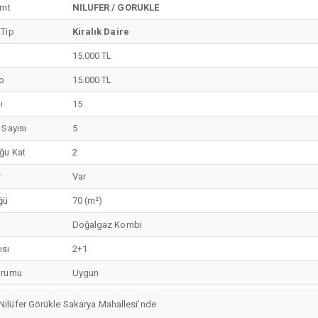
emt
NILUFER / GORUKLE
 Tip
Kiralık Daire
15.000 TL
o
15.000 TL
ı
15
 Sayısı
5
ğu Kat
2
r
Var
ğü
70 (m²)
Doğalgaz Kombi
ısı
2+1
urumu
Uygun
Nilüfer Görükle Sakarya Mahallesi’nde