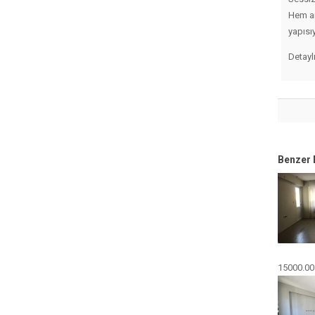
Hem ai
yapısı
Detayl
Benzer 
15000.00