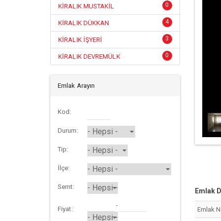
0
KİRALIK MUSTAKİL
4
KİRALIK DÜKKAN
3
KİRALIK İŞYERİ
0
KİRALIK DEVREMÜLK
Emlak Arayın
Kod:
Durum:
Tip:
İlçe:
Semt:
Emlak D
-
Fiyat:
Emlak 