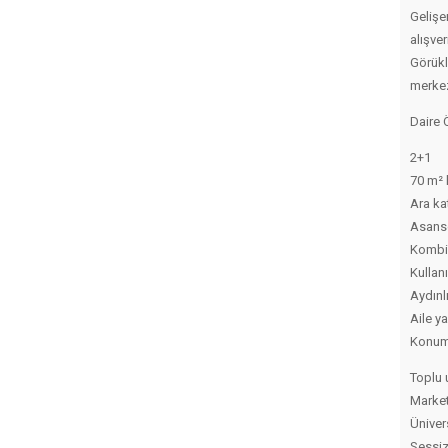
Gelişe
alışve
Görükl
merkez
Daire Ö
2+1
70 m² 
Ara ka
Asansö
Kombil
Kullan
Aydınl
Aile y
Konum 
Toplu 
Market
Üniver
Sessiz