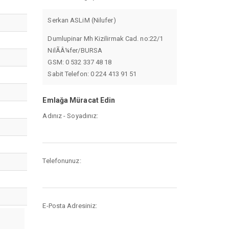
Serkan ASLiM (Nilufer)
Dumlupinar Mh Kizilirmak Cad. no:22/1
NilÃÂ¼fer/BURSA
GSM: 0 532 337 48 18
Sabit Telefon: 0 224 413 91 51
Emlağa Müracat Edin
Adınız - Soyadınız:
Telefonunuz:
E-Posta Adresiniz: