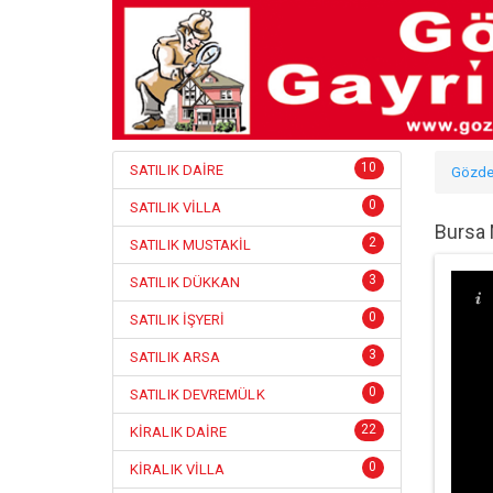
10
SATILIK DAİRE
Gözde
0
SATILIK VİLLA
Bursa 
2
SATILIK MUSTAKİL
3
SATILIK DÜKKAN
0
SATILIK İŞYERİ
3
SATILIK ARSA
0
SATILIK DEVREMÜLK
22
KİRALIK DAİRE
0
KİRALIK VİLLA