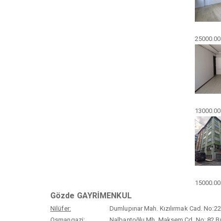
25000.00
13000.00
15000.00
Gözde GAYRİMENKUL
Nilüfer:
Dumlupınar Mah. Kızılırmak Cad. No:22 
Osmangazi:
Nalbantoğlu Mh. Maksem Cd. No: 82 Burs