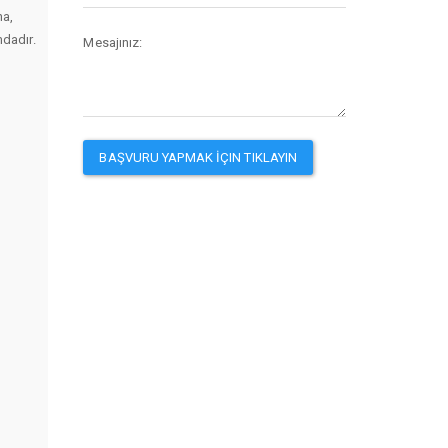
na,
mdadır.
Mesajınız: