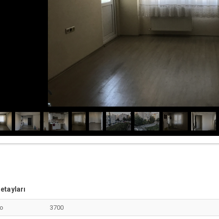
etayları
No
3700