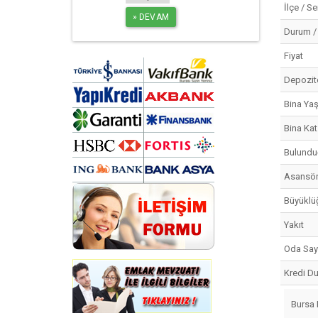
İlçe / S
Durum /
Fiyat
Depozit
Bina Yaş
Bina Kat
Bulundu
Asansö
Büyüklü
Yakıt
Oda Say
Kredi D
Bursa 