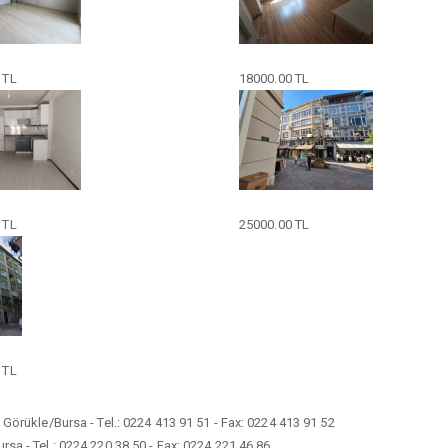
 TL
18000.00 TL
 TL
25000.00 TL
 TL
Görükle/Bursa - Tel.: 0224 413 91 51 - Fax: 0224 413 91 52
a - Tel.: 0224 220 38 50 - Fax: 0224 221 46 86