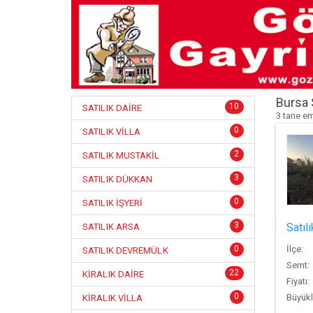
Bursa 
10
SATILIK DAİRE
3 tane e
0
SATILIK VİLLA
2
SATILIK MUSTAKİL
3
SATILIK DÜKKAN
0
SATILIK İŞYERİ
3
Satıl
SATILIK ARSA
0
İlçe:
SATILIK DEVREMÜLK
Semt:
22
KİRALIK DAİRE
Fiyatı:
0
Büyükl
KİRALIK VİLLA