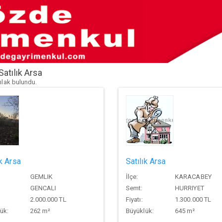
Satılık Arsa
mlak bulundu.
ık Arsa
Satılık Arsa
GEMLIK
İlçe:
KARACABEY
GENCALI
Semt:
HURRIYET
2.000.000 TL
Fiyatı:
1.300.000 TL
ük:
262 m²
Büyüklük:
645 m²