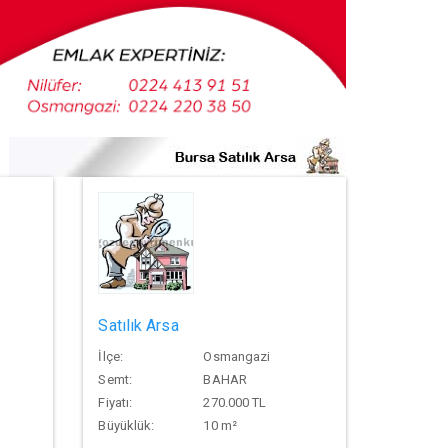
Satılık Arsa
İlçe:
Osmangazi
Semt:
BAHAR
Fiyatı:
270.000 TL
Büyüklük:
10 m²