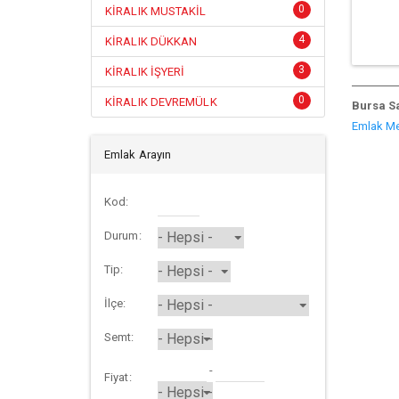
0
KİRALIK MUSTAKİL
4
KİRALIK DÜKKAN
3
KİRALIK İŞYERİ
0
KİRALIK DEVREMÜLK
Bursa Sa
Emlak
Me
Emlak Arayın
Kod:
Durum:
Tip:
İlçe:
Semt:
-
Fiyat: