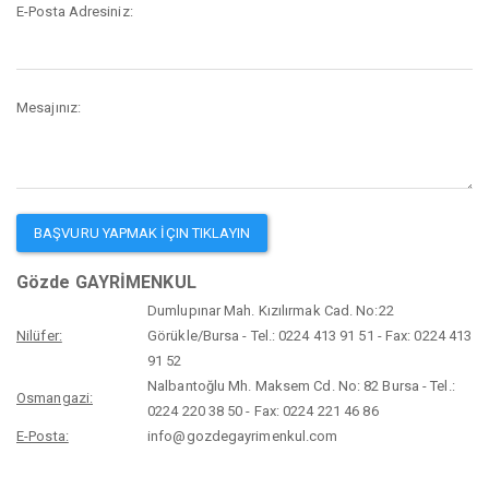
E-Posta Adresiniz:
Mesajınız:
Gözde GAYRİMENKUL
Dumlupınar Mah. Kızılırmak Cad. No:22
Nilüfer:
Görükle/Bursa - Tel.: 0224 413 91 51 - Fax: 0224 413
91 52
Nalbantoğlu Mh. Maksem Cd. No: 82 Bursa - Tel.:
Osmangazi:
0224 220 38 50 - Fax: 0224 221 46 86
E-Posta:
info@gozdegayrimenkul.com