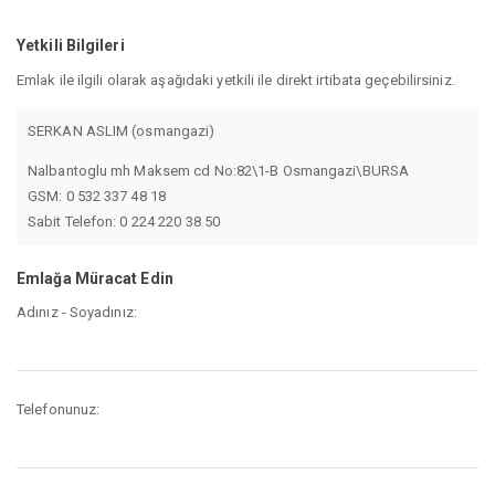
Yetkili Bilgileri
Emlak ile ilgili olarak aşağıdaki yetkili ile direkt irtibata geçebilirsiniz.
SERKAN ASLIM (osmangazi)
Nalbantoglu mh Maksem cd No:82\1-B Osmangazi\BURSA
GSM: 0 532 337 48 18
Sabit Telefon: 0 224 220 38 50
Emlağa Müracat Edin
Adınız - Soyadınız:
Telefonunuz: