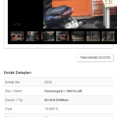
1
/
13
TAM EKRAN GÖSTER
Emlak Detayları
Emlak No
3576
İlçe / Semt
Osmangazi / OKCULAR
Durum / Tip
Kiralık Dükkan
Fiyat
15.000 TL